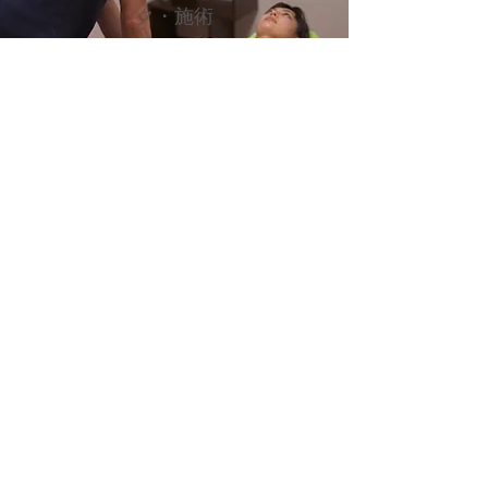
ク
​・施術
骨盤矯正では、身体の歪みを確認。
小顔矯正では、
頭の骨の状態や
噛み締めの確認してから、
骨盤・小顔の矯正施術を行ないま
す。
​アフターフォロー
施術後、どのように変化して
いるかをチェック。
悪い状態に戻らない為の
セルフケア等の